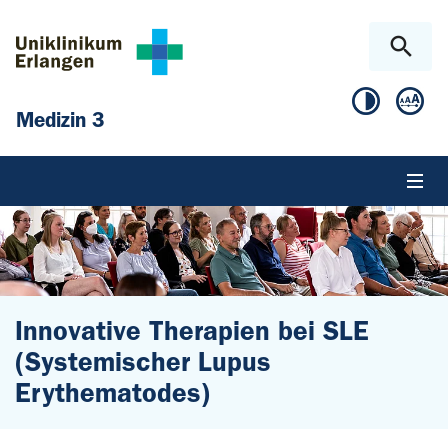
Zum Hauptinhalt springen
Skip to page footer
Medizin 3
Innovative Therapien bei SLE
(Systemischer Lupus
Erythematodes)