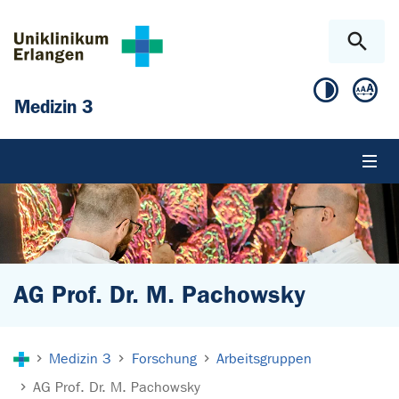
Zum Hauptinhalt springen
Skip to page footer
Medizin 3
AG Prof. Dr. M. Pachowsky
Sie sind hier:
Medizin 3
Forschung
Arbeitsgruppen
AG Prof. Dr. M. Pachowsky