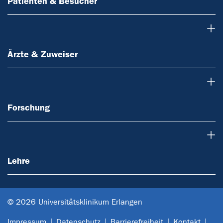
Patienten & Besucher
Ärzte & Zuweiser
Ärzte & Zuweiser
Forschung
Forschung
Lehre
Lehre
© 2026 Universitätsklinikum Erlangen
Impressum
Datenschutz
Barrierefreiheit
Kontakt