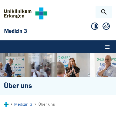
Zum Hauptinhalt springen
Skip to page footer
Medizin 3
Über uns
Sie sind hier:
Medizin 3
Über uns