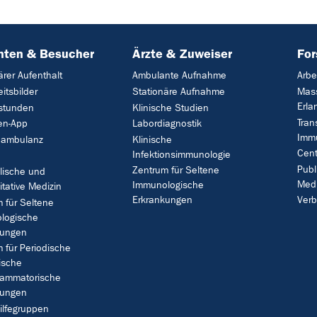
nten & Besucher
Ärzte & Zuweiser
Fo
ärer Aufenthalt
Ambulante Aufnahme
Arbe
itsbilder
Stationäre Aufnahme
Mass
Erla
stunden
Klinische Studien
Tran
en-App
Labordiagnostik
Immu
nambulanz
Klinische
Cent
Infektionsimmunologie
Publ
Zentrum für Seltene
lische und
Medi
Immunologische
itative Medizin
Erkrankungen
Ver
 für Seltene
logische
kungen
 für Periodische
ische
lammatorische
kungen
ilfegruppen