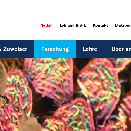
Notfall
Lob und Kritik
Kontakt
Blutspe
& Zuweiser
Forschung
Lehre
Über u