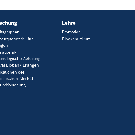
rschung
Lehre
itsgruppen
Promotion
enzytometrie Unit
Blockpraktikum
ngen
slational-
nologische Abteilung
ral Biobank Erlangen
ikationen der
zinischen Klinik 3
bundforschung