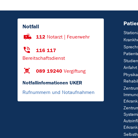
Patie
Notfall
Station
112
Notarzt | Feuerwehr
Krankhe
Sprech
116 117
Patient
Bereitschaftsdienst
Studie
Anfahrt
089 19240
Vergiftung
Physika
Rehabil
Notfallinformationen UKER
Zentrum
Rufnummern und Notaufnahmen
Immuno
Erkran
Zentrum
System
Autoinf
Erkran
Selbsth