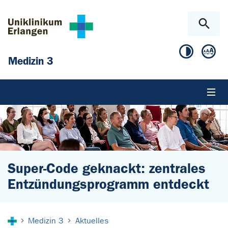
Zum Hauptinhalt springen
Skip to page footer
Medizin 3
Super-Code geknackt: zentrales
Entzündungsprogramm entdeckt
Sie sind hier:
Medizin 3
Aktuelles