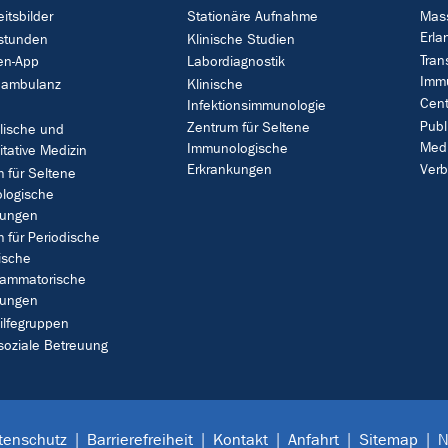
itsbilder
Stationäre Aufnahme
Mass
Erla
stunden
Klinische Studien
Tran
en-App
Labordiagnostik
Immu
nambulanz
Klinische
Cent
Infektionsimmunologie
Publ
Zentrum für Seltene
lische und
Medi
Immunologische
itative Medizin
Erkrankungen
Ver
 für Seltene
logische
kungen
 für Periodische
ische
lammatorische
kungen
ilfegruppen
soziale Betreuung
tenschutz
Barrierefreiheit
Kontakt
Anfahrt
Sitemap
N