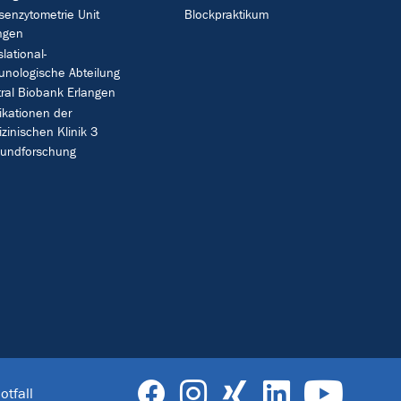
enzytometrie Unit
Blockpraktikum
ngen
slational-
nologische Abteilung
ral Biobank Erlangen
ikationen der
zinischen Klinik 3
bundforschung
otfall