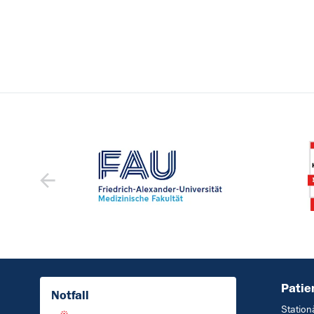
Patie
Notfall
Station