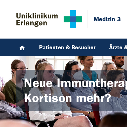
Zum Hauptinhalt springen
Skip to page footer
Medizin 3
Patienten & Besucher
Ärzte 
Neue Immuntherap
Kortison mehr?