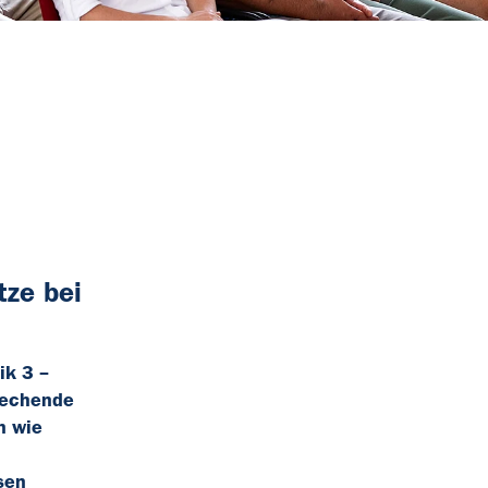
ze bei
ik 3 –
rechende
n wie
sen