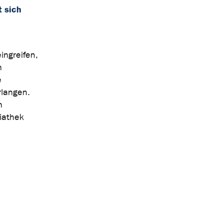
 sich
ingreifen,
n
e
rlangen.
n
iathek