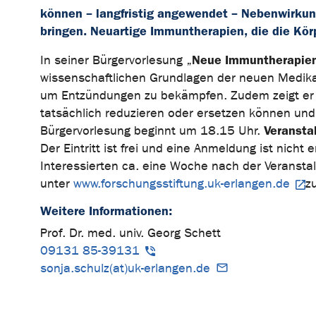
können – langfristig angewendet – Nebenwirkun
bringen. Neuartige Immuntherapien, die die Körp
Neue Immuntherapien 
In seiner Bürgervorlesung „
wissenschaftlichen Grundlagen der neuen Medikam
um Entzündungen zu bekämpfen. Zudem zeigt er au
tatsächlich reduzieren oder ersetzen können und w
Veransta
Bürgervorlesung beginnt um 18.15 Uhr.
Der Eintritt ist frei und eine Anmeldung ist nicht 
Interessierten ca. eine Woche nach der Veranst
unter
www.forschungsstiftung.uk-erlangen.de
z
Weitere Informationen:
Prof. Dr. med. univ. Georg Schett
09131 85-39131
sonja.schulz(at)uk-erlangen.de