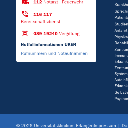
112
Notarzt | Feuerwehr
Krankhe
Sprech
116 117
Patient
Bereitschaftsdienst
Studie
Anfahrt
089 19240
Vergiftung
Physika
Rehabil
Notfallinformationen UKER
Zentrum
Rufnummern und Notaufnahmen
Immuno
Erkran
Zentrum
System
Autoinf
Erkran
Selbsth
Psycho
Impressum
Da
© 2026 Universitätsklinikum Erlangen