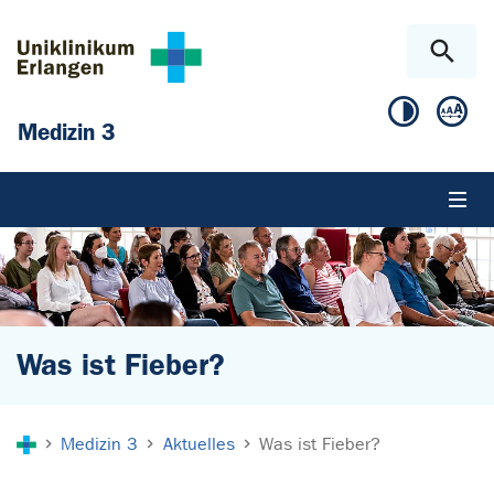
Zum Hauptinhalt springen
Skip to page footer
Medizin 3
Was ist Fieber?
Sie sind hier:
Medizin 3
Aktuelles
Was ist Fieber?