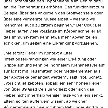
über Botenstoffe den Hypothalamus im Gehirn dazu
an, die Temperatur zu erhöhen. Das funktioniert zum
Beispiel über das Ankurbeln des Stoffwechsels oder
über eine vermehrte Muskelarbeit – weshalb wir
manchmal auch zu zittern beginnen.“ Der Clou: Bei
Fieber laufen viele Vorgänge im Körper schneller ab,
das Immunsystem kann etwa mehr Abwehrzellen
schicken, um gegen eine Erkrankung vorzugehen.
„Meist tritt Fieber im Kontext akuter
Infektionserkrankungen wie einer Erkältung oder
Grippe auf und kann bei normalem Krankheitsverlauf
zunächst mit Hausmitteln oder Medikamenten aus
der Apotheke behandelt werden“, sagt Prof. Schett.
„Vorsicht ist geboten, sobald ein sehr hohes Fieber
von über 39 Grad Celsius vorliegt oder sich das
Fieber nicht innerhalb weniger Tage von allein senkt.
Eltern sollten außerdem wissen, ab welcher
Körpertemperatur sie mit ihrem Baby oder Kind zum